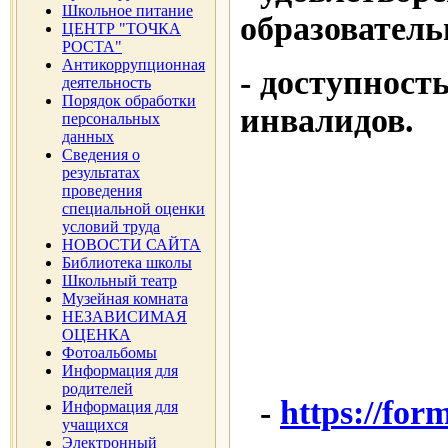
Школьное питание
образователь
ЦЕНТР "ТОЧКА
РОСТА"
Антикоррупционная
- доступност
деятельность
Порядок обработки
инвалидов.
персональных
данных
Сведения о
результатах
проведения
специальной оценки
условий труда
НОВОСТИ САЙТА
Библиотека школы
Школьный театр
Музейная комната
НЕЗАВИСИМАЯ
ОЦЕНКА
Фотоальбомы
Информация для
родителей
-
https://fo
Информация для
учащихся
Электронный