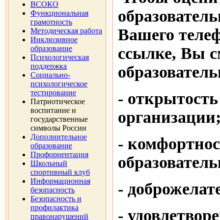
ВСОКО
образователь
Функциональная
грамотность
Вашего телеф
Методическая работа
Инклюзивное
ссылке, Вы с
образование
Психологическая
поддержка
образователь
Социально-
психологическое
тестирование
- открытость
Патриотическое
воспитание и
организации
государственные
символы России
Дополнительное
- комфортнос
образование
Профориентация
образователь
Школьный
спортивный клуб
Информационная
- доброжелат
безопасность
Безопасность и
профилактика
- удовлетвор
правонарушений